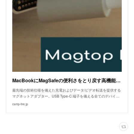
MacBookにMagSafeの便利さをとり戻す高機能USB-Cアダプター
最先端の技術仕様を備えた充電およびデータ/ビデオ転送を提供する
マグネットアダプター。USB Type-C 端子を備える全てのデバイ…
camp-fire.jp